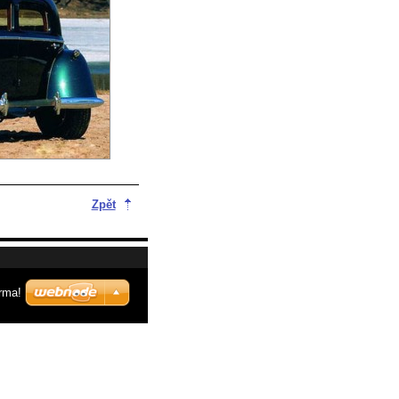
Zpět
rma!