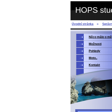
HOPS stu
Úvodní stránka
Správn
Něco málo o mě
Možnosti
Pohledy
Moto..
Kontakt