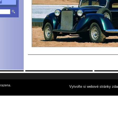
Í
razena.
Vytvořte si webové stránky zda